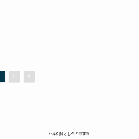
1
2
3
©
薬剤師とお金の最前線.