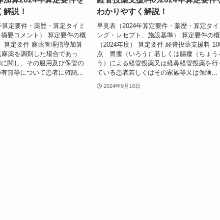
く解説！
わかりやすく解説！
4年算定要件・薬歴・算定タイミ
早見表（2024年算定要件・薬歴・算定タイ
摘要コメント） 算定要件の概
ング・レセプト、施設基準） 算定要件の
度） 算定要件 麻薬管理指導加算
（2024年度） 算定要件 経管投薬支援料 10
点麻薬を調剤した場合であっ
点 胃瘻（いろう）若しくは腸瘻（ちょう
用に関し、その服用及び保管の
う）による経管投薬又は経鼻経管投薬を行
有無等について患者に確認...
ている患者若しくはその家族等又は保険...
2024年9月16日