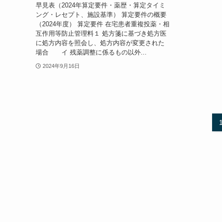
早見表（2024年算定要件・薬歴・算定タイミ
ング・レセプト、施設基準） 算定要件の概要
（2024年度） 算定要件 在宅患者重複投薬・相
互作用等防止管理料１ 処方箋に基づき処方医
に処方内容を照会し、処方内容が変更された
場合 イ 残薬調整に係るもの以外...
2024年9月16日