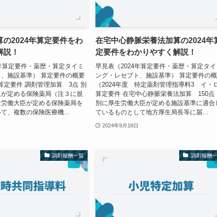
の2024年算定要件をわ
在宅中心静脈栄養法加算の2024年
解説！
定要件をわかりやすく解説！
4年算定要件・薬歴・算定タイミ
早見表（2024年算定要件・薬歴・算定タイ
、施設基準） 算定要件の概要
ング・レセプト、施設基準） 算定要件の
 算定要件 調剤管理加算 3点 別
（2024年度 特定薬剤管理指導料3 イ・
臣が定める保険薬局（注３に規
算定要件 在宅中心静脈栄養法加算 150
生労働大臣が定める保険薬局を
別に厚生労働大臣が定める施設基準に適合
て、複数の保険医療機...
ているものとして地方厚生局長等に届...
2024年9月18日
調剤報酬一覧
調剤報酬