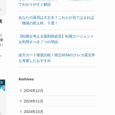
てわかりやすく解説
あなたの薬局は大丈夫？これらが当てはまれば
算
「職場の変え時」５選！
ミ
【転職を考える薬剤師必見】転職エージェント
概要
を利用すべき７つの理由
ロ）
点
し
楽天カード徹底比較！積立NISAのクレカ還元率
も考慮したおすすめ
Archives
一覧
2024年12月
2024年11月
2024年10月