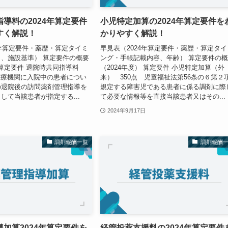
導料の2024年算定要件
小児特定加算の2024年算定要件を
すく解説！
かりやすく解説！
4年算定要件・薬歴・算定タイミ
早見表（2024年算定要件・薬歴・算定タイ
、施設基準） 算定要件の概要
ング・手帳記載内容、年齢） 算定要件の
） 算定要件 退院時共同指導料
（2024年度） 算定要件 小児特定加算（外
医療機関に入院中の患者につい
来） 350点 児童福祉法第56条の６第２
の退院後の訪問薬剤管理指導を
規定する障害児である患者に係る調剤に際
して当該患者が指定する...
て必要な情報等を直接当該患者又はその...
2024年9月17日
調剤報酬一覧
調剤報酬
加算2024年算定要件を
経管投薬支援料の2024年算定要件