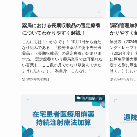
薬局における長期収載品の選定療養
調剤管理加算
についてわかりやすく解説！
かりやすく
こんにちは！つかさです！ 10月1日から新た
早見表（202
な仕組みである、「後発医薬品のある先発医
ング・レセプト
薬品」（長期収載品）の選定療養が始まりま
（2024年度）
すね。 選定療養という薬局業界では耳慣れな
に厚生労働大
い言葉も、ここ数か月でかなり馴染んできた
定する別に厚
ように思います。 私自身、こんなに「...
除く。）におい
2024年9月28日
2024年9月19日
調剤報酬一覧