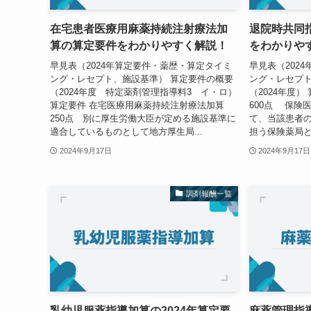
在宅患者医療用麻薬持続注射療法加
退院時共同指
算の算定要件をわかりやすく解説！
をわかりや
早見表（2024年算定要件・薬歴・算定タイミ
早見表（202
ング・レセプト、施設基準） 算定要件の概要
ング・レセプト
（2024年度 特定薬剤管理指導料3 イ・ロ）
（2024年度
算定要件 在宅医療用麻薬持続注射療法加算
600点 保険
250点 別に厚生労働大臣が定める施設基準に
て、当該患者
適合しているものとして地方厚生局...
担う保険薬局と
2024年9月17日
2024年9月17日
調剤報酬一覧
乳幼児服薬指導加算の2024年算定要
麻薬管理指導